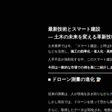
o
k
最新技術とスマート建設
― 土木の未来を変える革新技
土木業界では今、「スマート建設」と呼ばれ
などを活用し、
施工の効率化・省人化・高
人手不足が深刻化する中、このスマート建
今回は一般的な市場での例を基にご紹介し
■ ドローン測量の進化
従来の測量は、人が現地を歩き回りながら
しかし現在では、ドローンを使って空から
さらに、取得したデータは3D化され、地形