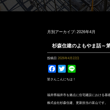
月別アーカイブ:
2026年4月
杉森住建のよもやま話～第
投稿日
2026年4月22日
F
T
Li
a
wi
n
皆さんこんにちは！
c
tt
e
e
er
福井県福井市を拠点に住宅建設における基
b
株式会社杉森住建、更新担当の富山です。
o