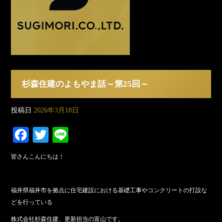
杉森住建のよもやま話～第25回～
投稿日
2026年3月18日
Fa
T
Li
ce
wi
ne
皆さんこんにちは！
bo
tte
ok
r
福井県福井市を拠点に住宅建設における基礎工事やコンクリートの打設な
どを行っている
株式会社杉森住建、更新担当の富山です。