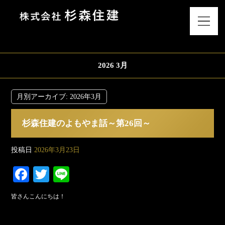
2026 3月
月別アーカイブ:
2026年3月
杉森住建のよもやま話～第26回～
投稿日
2026年3月23日
Fa
T
Li
ce
wi
ne
皆さんこんにちは！
bo
tte
ok
r